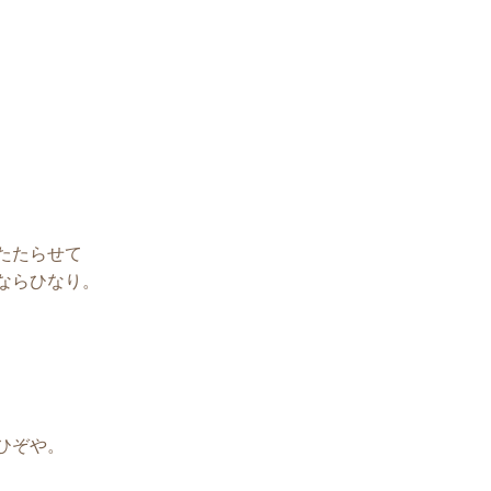
たたらせて
ならひなり。
ひぞや。