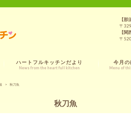
【那
〒32
【関
〒52
ハートフルキッチンだより
今月の
News from the heart full kitchen
Menu of th
報
>
秋刀魚
秋刀魚